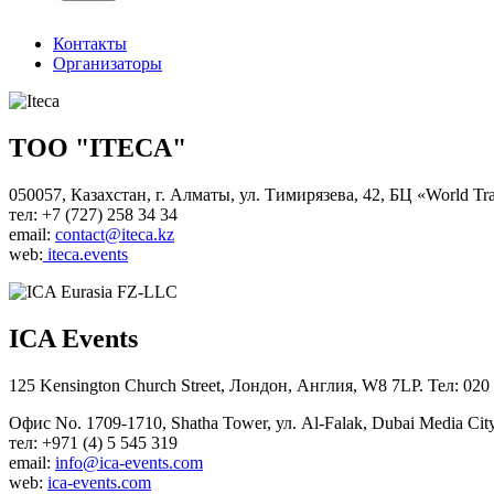
Контакты
Организаторы
ТОО "ITECA"
050057, Казахстан, г. Алматы, ул. Тимирязева, 42, БЦ «World Tra
тел: +7 (727) 258 34 34
email:
contact@iteca.kz
web:
iteca.events
ICA Events
125 Kensington Church Street, Лондон, Англия, W8 7LP. Тел: 020
Офис No. 1709-1710, Shatha Tower, ул. Al-Falak, Dubai Media Ci
тел: +971 (4) 5 545 319
email:
info@ica-events.com
web:
ica-events.com